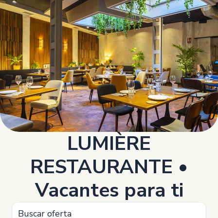
https://trabaja-con-nosotros.lumiererestaurante.com/jobs
LUMIÈRE
RESTAURANTE •
Vacantes para ti